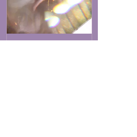
Poção pessoal
Saiba mais
Agende sua sessão