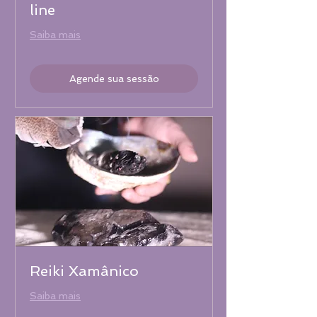
line
Saiba mais
Agende sua sessão
Reiki Xamânico
Saiba mais