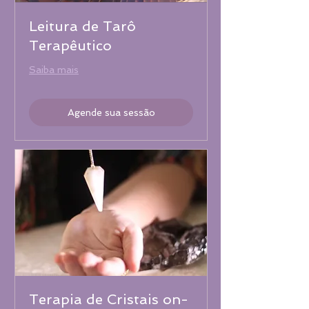
Leitura de Tarô
Terapêutico
Saiba mais
Agende sua sessão
Terapia de Cristais on-