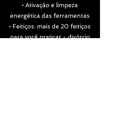
• Ativação e limpeza
energética das ferramentas
• Feitiços: mais de 20 feitiços
para você praticar - divórcio
energético, corte de laços,
limpeza espiritual, proteção
de casas e muito mais.
Aprenda a fazer cortes
energéticos e banir aquilo que
você não deseja na sua vida
com autonomia espiritual
Tudo isso por menos de 100
reais