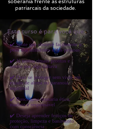
soberania frente às estruturas
patriarcais da sociedade.
Este curso é para você que:
✔️ Sente que absorve facilmente o
peso dos ambientes e das pessoas
✔️ Já tentou rituais prontos e
sentiu que algo faltava
✔️ Quer se proteger sem viver em
estado de alerta ou paranoia
espiritual
✔️ Busca uma bruxaria ética,
madura e responsável
✔️ Deseja aprender feitiços de
proteção, limpeza e banimento
com consciência