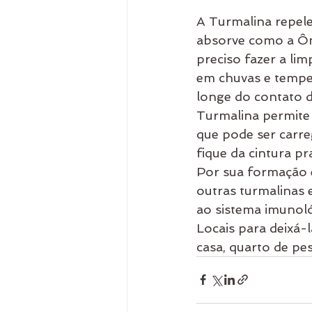
A Turmalina repel
absorve como a Ôni
preciso fazer a li
em chuvas e tempes
longe do contato d
Turmalina permite 
que pode ser carr
fique da cintura pra
Por sua formação e
outras turmalinas 
ao sistema imunológ
Locais para deixá-
casa, quarto de pe