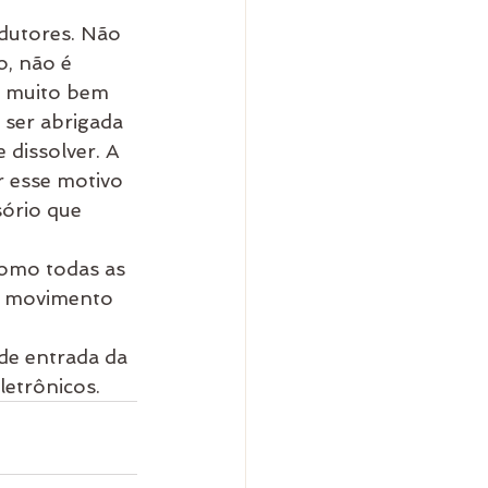
dutores. Não 
, não é 
a muito bem 
 ser abrigada 
dissolver. A 
r esse motivo 
ório que 
como todas as 
az movimento 
de entrada da 
letrônicos.