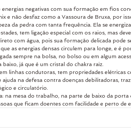
e energias negativas com sua formação em fios con
x e não desfaz como a Vassoura de Bruxa, por isso
mpeza da pedra com tanta frequência. Ela se energiz
tades, tem ligação especial com os raios, mas deve
ireto com água, pois sua formação delicada pode se 
que as energias densas circulem para longe, e é po
egada sempre na bolsa, no bolso ou em algum acess
 baixo, já que é um cristal do chakra raiz.
m linhas condutoras, tem propriedades elétricas 
e ajuda na defesa contra doenças debilitadoras, tr
ico e circulatório.
la: na mesa do trabalho, na parte de baixo da porta 
ssoas que ficam doentes com facilidade e perto de e