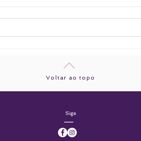
rosa 
cristais e ervas: o que têm em
comum?
Voltar ao topo
Siga