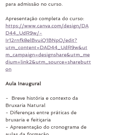
para admissão no curso.
Apresentação completa do curso: 
https://www.canva.com/design/DA
D44_UdR9w/-
Ir12rnfk8elBvuiQ1BNpQ/edit?
utm_content=DAD44_UdR9w&ut
m_campaign=designshare&utm_me
dium=link2&utm_source=sharebutt
on
Aula Inaugural
-  Breve história e contexto da 
Bruxaria Natural
- Diferenças entre práticas de 
bruxaria e feitiçaria
- Apresentação do cronograma de 
aulas da formação